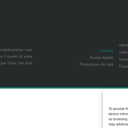
GET STARTED
equa
pubblicazione non
Contatti
Istit
 il punto di vista
Avviso legale
Univ
 per l’uso che può
Protezione dei dati
Fund
To provide t
device infor
as browsing 
may adversel