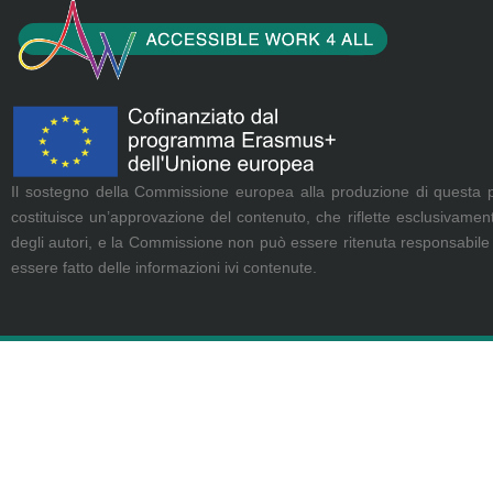
Il sostegno della Commissione europea alla produzione di questa 
costituisce un’approvazione del contenuto, che riflette esclusivamente
degli autori, e la Commissione non può essere ritenuta responsabile
essere fatto delle informazioni ivi contenute.