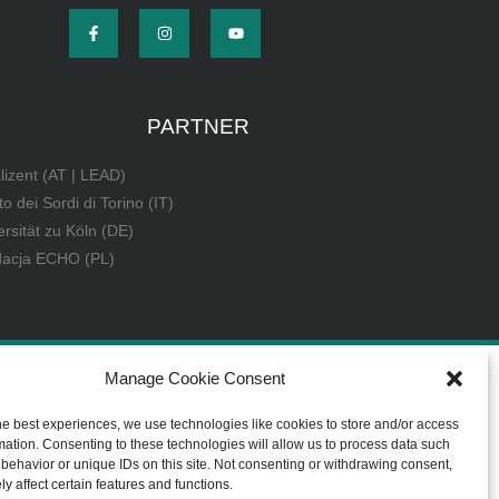
PARTNER
lizent (AT | LEAD)
uto dei Sordi di Torino (IT)
ersität zu Köln (DE)
acja ECHO (PL)
Manage Cookie Consent
he best experiences, we use technologies like cookies to store and/or access
mation. Consenting to these technologies will allow us to process data such
behavior or unique IDs on this site. Not consenting or withdrawing consent,
y affect certain features and functions.